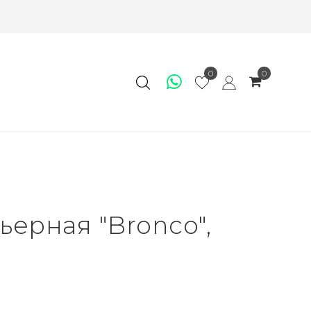
0
0
ьерная "Bronco",