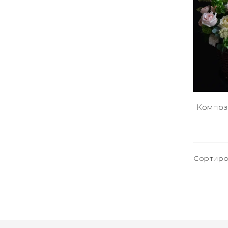
Компози
Сортиро