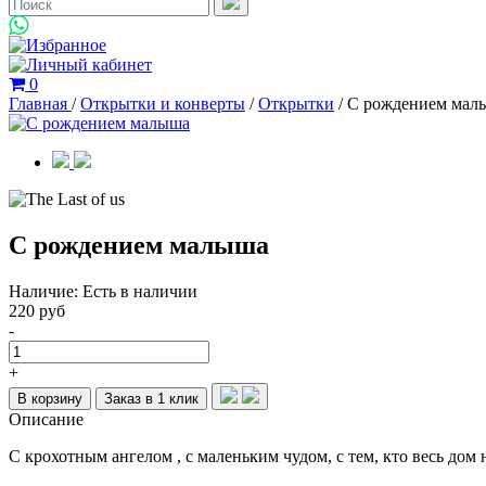
0
Главная
/
Открытки и конверты
/
Открытки
/
С рождением мал
С рождением малыша
Наличие:
Есть в наличии
220 руб
-
+
В корзину
Заказ в 1 клик
Описание
С крохотным ангелом , с маленьким чудом, с тем, кто весь дом