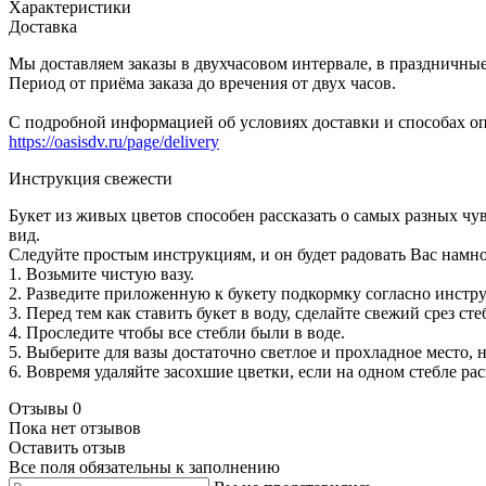
Характеристики
Доставка
Мы доставляем заказы в двухчасовом интервале, в праздничны
Период от приёма заказа до вречения от двух часов.
С подробной информацией об условиях доставки и способах оп
https://oasisdv.ru/page/delivery
Инструкция свежести
Букет из живых цветов способен рассказать о самых разных ч
вид.
Следуйте простым инструкциям, и он будет радовать Вас намн
1. Возьмите чистую вазу.
2. Разведите приложенную к букету подкормку согласно инстру
3. Перед тем как ставить букет в воду, сделайте свежий срез 
4. Проследите чтобы все стебли были в воде.
5. Выберите для вазы достаточно светлое и прохладное место, 
6. Вовремя удаляйте засохшие цветки, если на одном стебле ра
Отзывы
0
Пока нет отзывов
Оставить отзыв
Все поля обязательны к заполнению