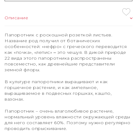
Описание
Папоротник с роскошной розеткой листьев.
Название род получил от ботанических
особенностей: «нефро» с греческого переводится
как «почка», «лепис» ‒ это чешуя. В дикой природе
22 вида этого папоротника распространены
повсеместно, как древнейшие представители
земной флоры.
В культуре папоротники выращивают и как
горшечное растение, и как ампельное,
выращиваемое в подвесных горшках, кашпо,
вазонах.
Папоротник – очень влаголюбивое растение,
нормальный уровень влажности окружающей среды
для него составляет 60%. Поэтому нужно регулярно
проводить опрыскивание.