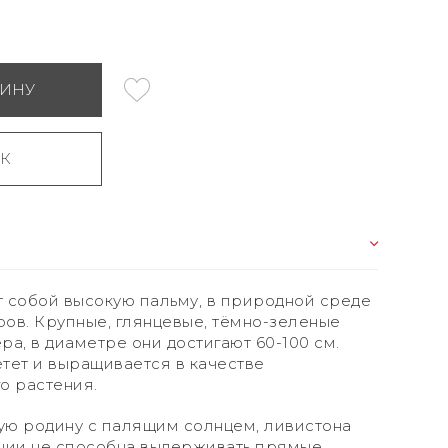
ЗИНУ
ИК
 собой высокую пальму, в природной среде
ров. Крупные, глянцевые, тёмно-зеленые
а, в диаметре они достигают 60-100 см.
тет и выращивается в качестве
о растения.
ую родину с палящим солнцем, ливистона
ии не способна выдерживать прямые