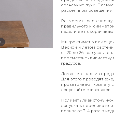
солнечные лучи. Пальме
рассеянном освещении.
Разместить растение лу
правильного и симметри
недели ее поворачивают 
Микроклимат в помещен
я
Весной и летом растени
от 20 до 26 градусов те
переместить ливистону 
градусов.
Домашняя пальма предп
Для этого проводят еж
проветривают комнату с
допускайте сквозняков.
Поливать ливистону нуж
допускать перелива или
поливают 3-4 раза в не