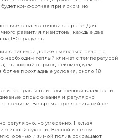
 будет комфортнее при ярком, но
чше всего на восточной стороне. Для
чного развития ливистоны, каждые две
на 180 градусов.
ии с пальмой должен меняться сезонно.
ю необходим теплый климат с температурой
пла, а в зимний период рекомендуем
в более прохладные условия, около 18
очитает расти при повышенной влажности.
едневные опрыскивания и регулярно
 растением. Во время проветриваний не
но регулярно, но умеренно. Нельзя
 излишней сухости. Весной и летом
делю, осенью и зимой полив сокращают.