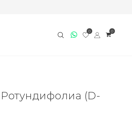
0
0
 Ротундифолиа (D-