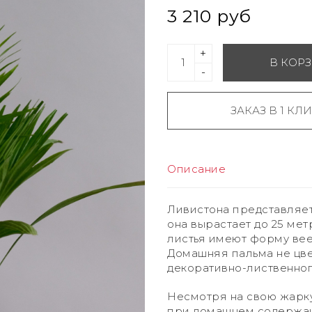
3 210 руб
+
В КОР
-
ЗАКАЗ В 1 КЛ
Описание
Ливистона представляет
она вырастает до 25 мет
листья имеют форму веер
Домашняя пальма не цве
декоративно-лиственног
Несмотря на свою жарк
при домашнем содержан