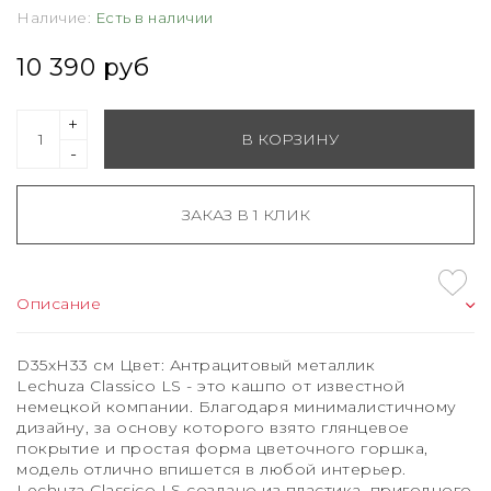
Наличие:
Есть в наличии
10 390 руб
+
В КОРЗИНУ
-
ЗАКАЗ В 1 КЛИК
Описание
D35xH33 см Цвет: Антрацитовый металлик
Lechuza Classico LS - это кашпо от известной
немецкой компании. Благодаря минималистичному
дизайну, за основу которого взято глянцевое
покрытие и простая форма цветочного горшка,
модель отлично впишется в любой интерьер.
Lechuza Classico LS создано из пластика, пригодного