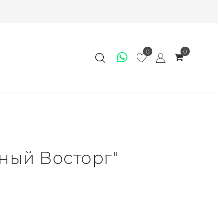
0
0
ный Восторг"