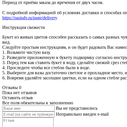
Период от приёма заказа до вречения от двух часов.
С подробной информацией об условиях доставки и способах оп
https://oasisdv.ru/page/delivery
Инструкция свежести
Букет из живых цветов способен рассказать о самых разных ч
вид.
Следуйте простым инструкциям, и он будет радовать Вас намн
1. Возьмите чистую вазу.
2. Разведите приложенную к букету подкормку согласно инстру
3. Перед тем как ставить букет в воду, сделайте свежий срез 
4. Проследите чтобы все стебли были в воде.
5. Выберите для вазы достаточно светлое и прохладное место, 
6. Вовремя удаляйте засохшие цветки, если на одном стебле ра
Отзывы
0
Пока нет отзывов
Оставить отзыв
Все поля обязательны к заполнению
Вы не представились
Неправильно введен e-mail